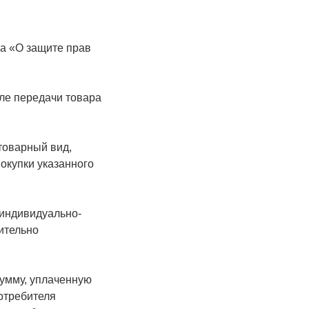
на «О защите прав
сле передачи товара
товарный вид,
окупки указанного
 индивидуально-
ительно
сумму, уплаченную
потребителя