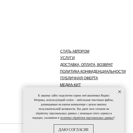
СТАТЬ АВТОРОМ
УСЛУГИ
ДОСТАВКА, ОПЛАТА, ВОЗВРАТ
ПОЛИТИКА КОНФИДЕНЦИАЛЬНОСТИ
ПУБЛИЧНАЯ ОФЕРТА
МЕДИА-КИТ
К нашему сайту подключен сервис веб-аналитики Яндекс
Метрика, использующий cookie – небольшие текстовые файлы,
размещаемые на вашем компьютере с целью анализа
пользовательской активности. Вы даете свое согласие на
обработку персональных данных с помощью этого сервиса в
порядке, указанном в
политике обработки персональных данных
?
ДАЮ СОГЛАСИЕ