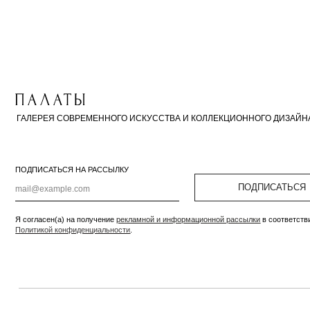
ГАЛЕРЕЯ СОВРЕМЕННОГО ИСКУССТВА И КОЛЛЕКЦИОННОГО ДИЗАЙНА
ПОДПИСАТЬСЯ НА РАССЫЛКУ
ПОДПИСАТЬСЯ
Я согласен(а) на получение
рекламной и информационной рассылки
в соответствии с
Политикой конфиденциальности
.
ООО «Дизайн-Бюро», ИНН 7810689279, ОГРН 1177847191477, Юр.адрес: 197022, г. Санкт-Петербур