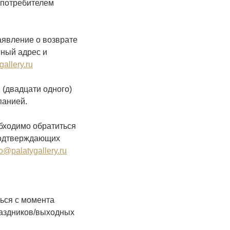
 потребителем
аявление о возврате
нный адрес и
allery.ru
 (двадцати одного)
анией.
бходимо обратиться
подтверждающих
fo@palatygallery.ru
ься с момента
раздников/выходных